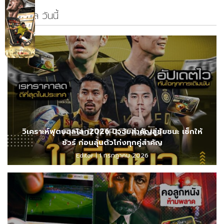
ข่าวบอล วันนี้
วิเคราะห์ฟุตบอลโลก2026 ปัจจัยสำคัญสู่ชัยชนะ เช็กให้
ชัวร์ ก่อนลุ้นตัวโก่งทุกคู่สำคัญ
Editor
1 กรกฎาคม 2026