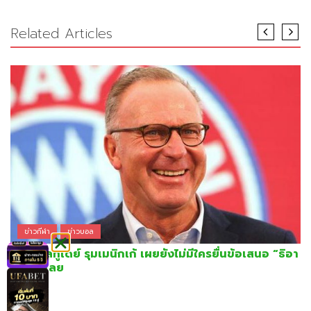
Related Articles
ข่าวกีฬา
ข่าวบอล
ข่าวบอลทูเดย์ รุมเมนิกเก้ เผยยังไม่มีใครยื่นข้อเสนอ “ธิอา
โก้” มาเลย