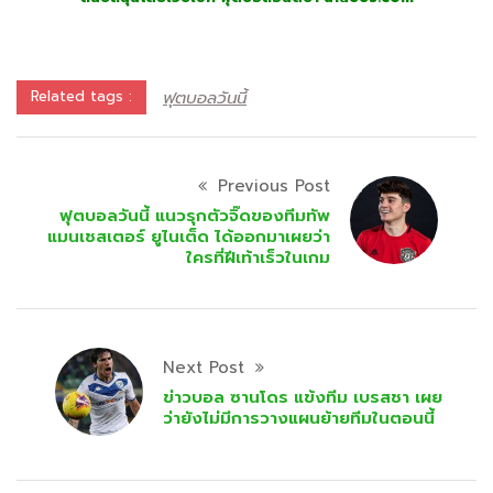
ฟุตบอลวันนี้
Related tags :
Previous Post
ฟุตบอลวันนี้ แนวรุกตัวจิ๊ดของทีมทัพ
แมนเชสเตอร์ ยูไนเต็ด ได้ออกมาเผยว่า
ใครที่ฝีเท้าเร็วในเกม
Next Post
ข่าวบอล ซานโดร แข้งทีม เบรสชา เผย
ว่ายังไม่มีการวางแผนย้ายทีมในตอนนี้