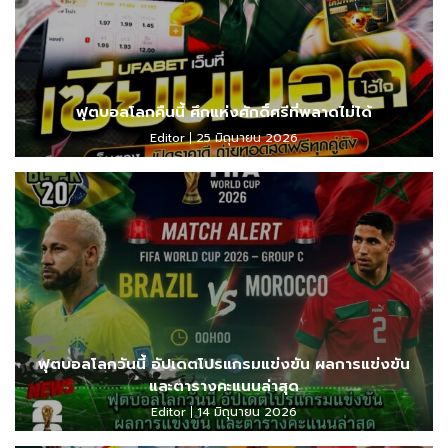
ฟุตบอลโลกคืนนี้ ศึกแห่งศักดิ์ศรีที่พลาดไม่ได้
Editor
25 มิถุนายน 2026
ฟุตบอลโลกวันนี้ อัปเดตโปรแกรมแข่งขัน ผลการแข่งขัน
และตารางคะแนนล่าสุด
Editor
14 มิถุนายน 2026