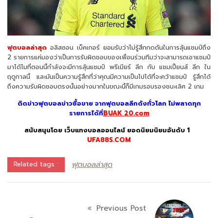
ฟุตบอลล่าสุด
อลิสซอน เบ็คเกอร์ ยอมรับว่าไม่รู้สึกกดดันในการลุ้นแชมป์ถึง
2 รายการแค่มองว่าเป็นการรับผิดชอบของเพื่อนร่วมทีมว่าจะสามารถเอาแชมป์
มาได้ไมที่ตอนนี้กำลังจะมีการลุ้นแชมป์ พรีเมียร์ ลีก กับ แชมเปี้ยนส์ ลีก ใน
ฤดูกาลนี้ และมันเป็นความรู้สึกที่ว่าคุณมีความเป็นไปได้ที่จะคว้าแชมป์ รู้สึกได้
ถึงความรับผิดชอบตรงนั้นอย่างมากในขณะนี้ก็มีเกมรอบรองชนะเลิศ 2 เกม
ติดข่าวฟุตบอลข่าวซื้อขาย จากฟุตบอลลีกดังทั่วโลก ไม่พลาดทุก
รายการได้ที่
BUAK 20.com
สนับสนุนโดย เว็บแทงบอลออนไลน์ ยอดนิยมนิยมอันดับ 1
UFA88S.COM
ฟุตบอลล่าสุด
Related tags :
Previous Post