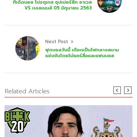
ทีเด็ดบอล โปรตุเกส ซุปเปอร์ลีก อาเวส
VS เบเลเนนส์ 05 มิถุนายน 2563
Next Post
ฟุตบอลวันนี้ เดือดเป็นไฟกลางสนาม
แข่งขันโดยไม่แคร์สื่อและแฟนบอล
Related Articles