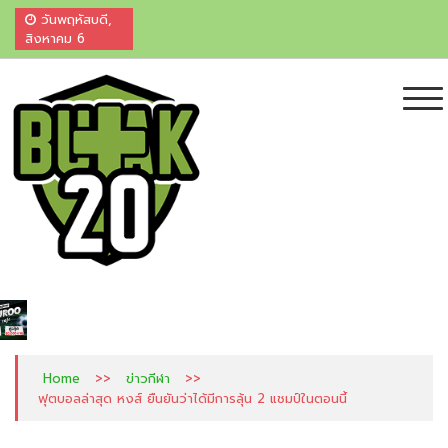
วันพฤหัสบดี,
สิงหาคม 6
ไฮไลท์บอลสด ผลบอลสด ไฮไลท์บอลเมื่อคืน
เพื่อนแท้คอกีฬา ศูนย์รวมผลบอลและ ไฮไลท์สดจากทั่วมุมโลก ครบ จบที่เดียว
บ้านผลบอล ตารางบอล ราคาบอล "ครบ-จบ"
ที่นี่ ที่เดียว +20
>>
>>
Home
ข่าวกีฬา
ฟุตบอลล่าสุด หงส์ ยืนยันว่าได้มีการลุ้น 2 แชมป์ในตอนนี้