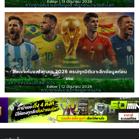
Editor
13 มิถุนายน 2026
วิเคราะห์บอลโลกสด 2026 ครบทุกมิติเจาะลึกข้อมูลก่อน
เกม
Editor
12 มิถุนายน 2026