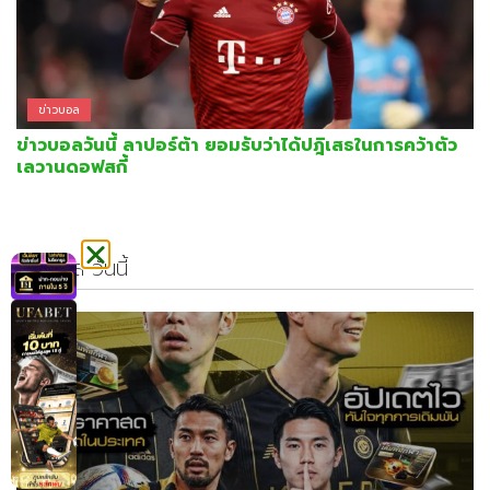
ข่าวบอล
ข่าวบอลวันนี้ ลาปอร์ต้า ยอมรับว่าได้ปฎิเสธในการคว้าตัว
เลวานดอฟสกี้
ข่าวบอล วันนี้