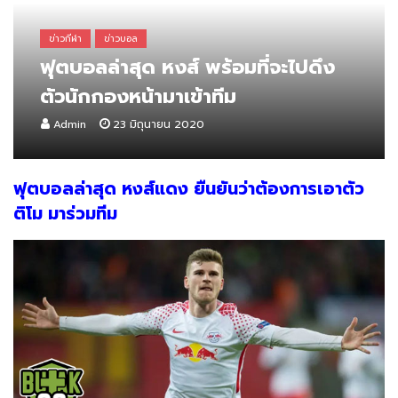
ข่าวกีฬา
ข่าวบอล
ฟุตบอลล่าสุด หงส์ พร้อมที่จะไปดึง
ตัวนักกองหน้ามาเข้าทีม
Admin
23 มิถุนายน 2020
ฟุตบอลล่าสุด หงส์แดง ยืนยันว่าต้องการเอาตัว
ติโม มาร่วมทีม