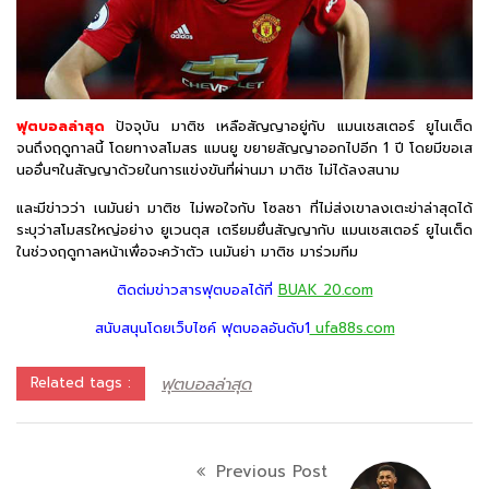
ฟุตบอลล่าสุด
ปัจจุบัน มาติช เหลือสัญญาอยู่กับ แมนเชสเตอร์ ยูไนเต็ด
จนถึงฤดูกาลนี้ โดยทางสโมสร แมนยู ขยายสัญญาออกไปอีก 1 ปี โดยมีขอเส
นออื่นๆในสัญญาด้วยในการแข่งขันที่ผ่านมา มาติช ไม่ได้ลงสนาม
และมีข่าวว่า เนมันย่า มาติช ไม่พอใจกับ โซลชา ที่ไม่ส่งเขาลงเตะข่าล่าสุดได้
ระบุว่าสโมสรใหญ่อย่าง ยูเวนตุส เตรียมยื่นสัญญากับ แมนเชสเตอร์ ยูไนเต็ด
ในช่วงฤดูกาลหน้าเพื่อจะคว้าตัว เนมันย่า มาติช มาร่วมทีม
ติดต่มข่าวสารฟุตบอลได้ที่
BUAK 20.com
สนับสนุนโดยเว็บไซค์ ฟุตบอลอันดับ1
ufa88s.com
ฟุตบอลล่าสุด
Related tags :
Previous Post