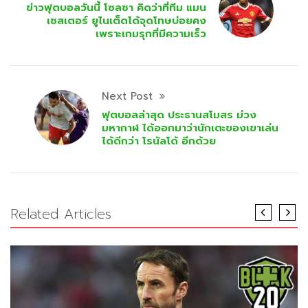
ข่าวฟุตบอลวันนี้ โซลชา คิดว่าที่ทีม แมน
เชสเตอร์ ยูไนเต็ดได้จุดโทษบ่อยคง
เพราะเกมรุกที่มีความเร็ว
Next Post
ฟุตบอลล่าสุด ประธานสโมสร ม่วง
มหากาฬ ได้ออกมาว่านักเตะของเขาเล่น
ได้ดีกว่า โรนัลโด้ อีกด้วย
Related Articles