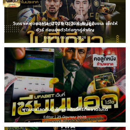
วิเคราะห์ฟุตบอลโลก2026 ปัจจัยสำคัญสู่ชัยชนะ เช็กให้
ชัวร์ ก่อนลุ้นตัวโก่งทุกคู่สำคัญ
Editor
1 กรกฎาคม 2026
ฟุตบอลโลกคืนนี้ ศึกแห่งศักดิ์ศรีที่พลาดไม่ได้
Editor
25 มิถุนายน 2026