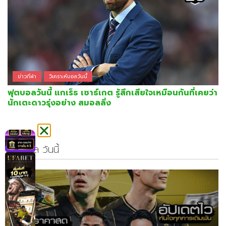
ข่าวกีฬา
วิเคราะห์บอลวันนี้
ฟุตบอลวันนี้ แกเร็ธ เซาธ์เกต รู้สึกเสียใจเหมือนกันที่เคยว่า
นักเตะดาวรุ่งอย่าง สมอลลิ่ง
ข่าวบอล วันนี้