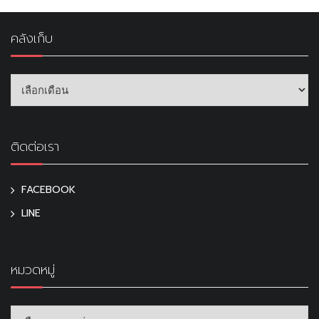
คลังเก็บ
ติดต่อเรา
FACEBOOK
LINE
หมวดหมู่