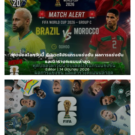
ฟุตบอลโลกวันนี้ อัปเดตโปรแกรมแข่งขัน ผลการแข่งขัน
และตารางคะแนนล่าสุด
Editor
14 มิถุนายน 2026