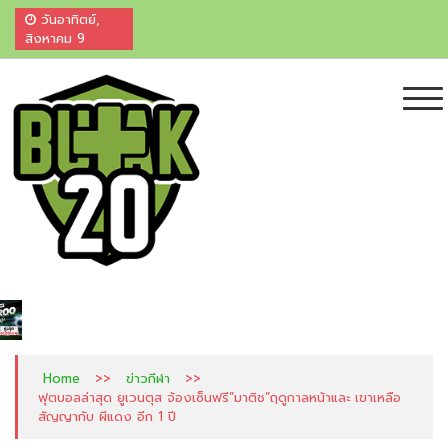
วันอาทิตย์,
สิงหาคม 9
ไฮไลท์บอลสด ผลบอลสด ไฮไลท์บอลเมื่อคืน
เพื่อนแท้คอกีฬา ศูนย์รวมผลบอลและ ไฮไลท์สดจากทั่วมุมโลก ครบ จบที่เดียว
บ้านผลบอล ตารางบอล ราคาบอล "ครบ-จบ"
ที่นี่ ที่เดียว +20
>>
>>
Home
ข่าวกีฬา
ฟุตบอลล่าสุด ยูเวนตุส จ้องเซ็นฟรี”มาติช”ฤดูกาลหน้าและ เขาเหลือ
สัญญากับ ผีแดง อีก 1 ปี