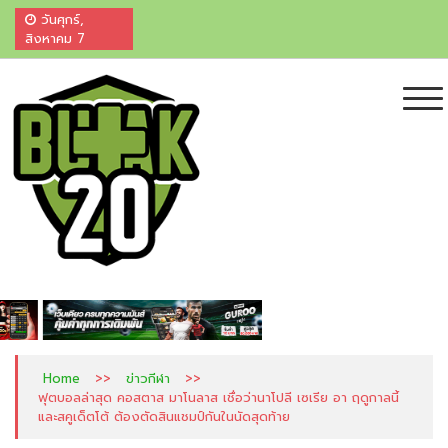
วันศุกร์,
สิงหาคม 7
ไฮไลท์บอลสด ผลบอลสด ไฮไลท์บอลเมื่อคืน
เพื่อนแท้คอกีฬา ศูนย์รวมผลบอลและ ไฮไลท์สดจากทั่วมุมโลก ครบ จบที่เดียว
บ้านผลบอล ตารางบอล ราคาบอล "ครบ-จบ"
ที่นี่ ที่เดียว +20
>>
>>
Home
ข่าวกีฬา
ฟุตบอลล่าสุด คอสตาส มาโนลาส เชื่อว่านาโปลี เซเรีย อา ฤดูกาลนี้
และสคูเด็ตโต้ ต้องตัดสินแชมป์กันในนัดสุดท้าย