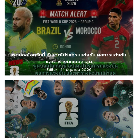
ฟุตบอลโลกวันนี้ อัปเดตโปรแกรมแข่งขัน ผลการแข่งขัน
และตารางคะแนนล่าสุด
Editor
14 มิถุนายน 2026