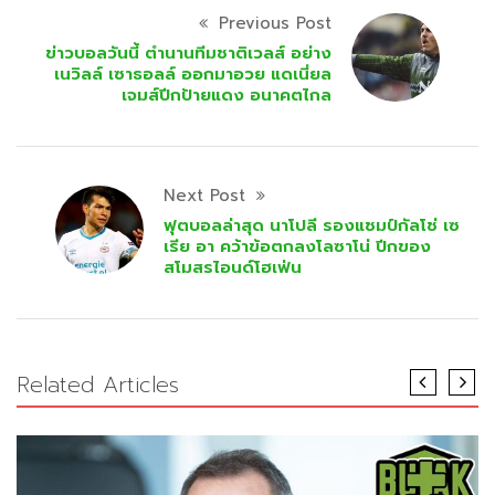
Previous Post
ข่าวบอลวันนี้ ตำนานทีมชาติเวลส์ อย่าง
เนวิลล์ เซาธอลล์ ออกมาอวย แดเนี่ยล
เจมส์ปีกป้ายแดง อนาคตไกล
Next Post
ฟุตบอลล่าสุด นาโปลี รองแชมป์กัลโช่ เซ
เรีย อา คว้าข้อตกลงโลซาโน่ ปีกของ
สโมสรไอนด์โฮเฟ่น
Related Articles