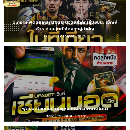
วิเคราะห์ฟุตบอลโลก2026 ปัจจัยสำคัญสู่ชัยชนะ เช็กให้
ชัวร์ ก่อนลุ้นตัวโก่งทุกคู่สำคัญ
Editor
1 กรกฎาคม 2026
ฟุตบอลโลกคืนนี้ ศึกแห่งศักดิ์ศรีที่พลาดไม่ได้
Editor
25 มิถุนายน 2026