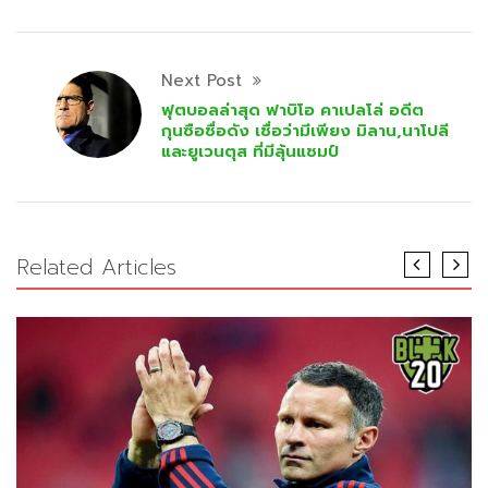
Next Post
ฟุตบอลล่าสุด ฟาบิโอ คาเปลโล่ อดีต
กุนซือชื่อดัง เชื่อว่ามีเพียง มิลาน,นาโปลี
และยูเวนตุส ที่มีลุ้นแชมป์
Related Articles