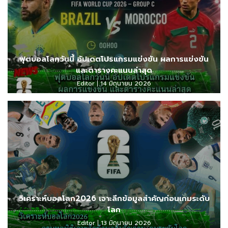
ฟุตบอลโลกวันนี้ อัปเดตโปรแกรมแข่งขัน ผลการแข่งขัน
และตารางคะแนนล่าสุด
Editor
14 มิถุนายน 2026
วิเคราะห์บอลโลก2026 เจาะลึกข้อมูลสำคัญก่อนเกมระดับ
โลก
Editor
13 มิถุนายน 2026