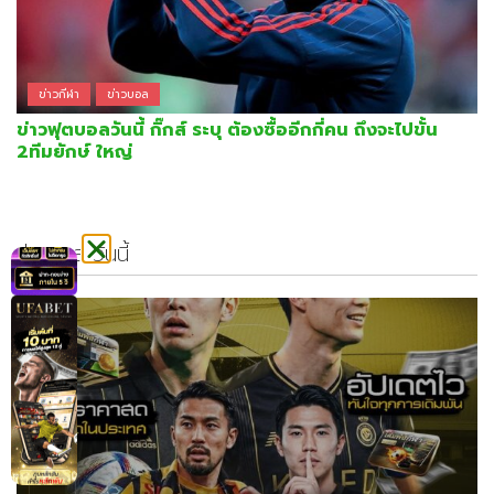
ข่าวกีฬา
ข่าวบอล
ข่าวฟุตบอลวันนี้ กิ๊กส์ ระบุ ต้องซื้ออีกกี่คน ถึงจะไปขั้น
2ทีมยักษ์ ใหญ่
ข่าวบอล วันนี้