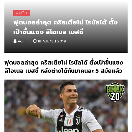
ข่าวกีฬา
ฟุตบอลล่าสุด คริสเตียโน่ โรนัลโด้ ตั้ง
เป้าขึ้นแซง ลิโอเนล เมสซี่
Admin
18 กันยายน 2019
ฟุตบอลล่าสุด คริสเตียโน่ โรนัลโด้ ตั้งเป้าขึ้นแซง
ลิโอเนล เมสซี่ หลังต่างได้กันมาคนละ 5 สมัยแล้ว