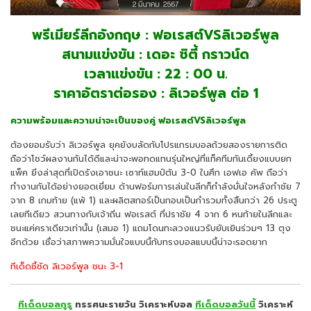
พรีเมียร์ลีกอังกฤษ : ฟอเรสต์VSลิเวอร์พูล
สนามแข่งขัน : เดอะ ซิตี้ กราวน์ด
เวลาแข่งขัน : 22 : 00 น.
ราคาอัตราต่อรอง : ลิเวอร์พูล ต่อ 1
ความพร้อมและความน่าจะเป็นของคู่ ฟอเรสต์VSลิเวอร์พูล
ต้องยอมรับว่า ลิเวอร์พูล ยุคยังบลัดกับโปรแกรมบอลถ้วยสองรายการติด
ถือว่าโชว์ผลงานกันได้ดีและน่าจะพอทดแทนรุ่นใหญ่ที่แท็คทีมกันเดี้ยงแบบยก
แพ็ค ยิ่งล่าสุดที่เปิดรังเอาชนะ เซาท์แฮมป์ตัน 3-0 ในศึก เอฟเอ คัพ ถือว่า
ทำงานกันได้อย่างยอดเยี่ยม ด้านฟอร์มการเล่นในลีกก็กำลังมั่นใจหลังกำชัย 7
จาก 8 เกมท้าย (แพ้ 1) และผลิตสกอร์เป็นกอบเป็นกำรวมทั้งสิ้นกว่า 26 ประตู
เลยทีเดียว สวนทางกับเจ้าถิ่น ฟอเรสต์ ที่ปราชัย 4 จาก 6 หนท้ายในลีกและ
ชนะแค่คราเดียวเท่านั้น (เสมอ 1) แถมโดนทะลวงแนวรับยับเยินร่วมๆ 13 ตุง
อีกด้วย เชื่อว่าสภาพความมั่นใจแบบนี้กับทรงบอลแบบนี้น่าจะรอดยาก
ทีเด็ดชี้ชัด ลิเวอร์พูล ชนะ 3-1
ทีเด็ดบอลกูรู
ทรรศนะรายวัน วิเคราะห์บอล
ทีเด็ดบอลวันนี้
วิเคราะห์