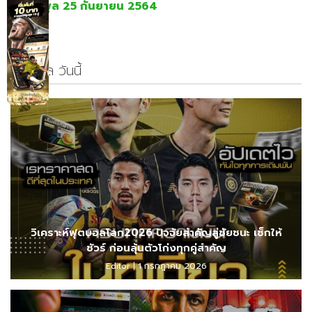
ลิเวอร์พูล 25 กันยายน 2564
ข่าวบอล วันนี้
วิเคราะห์ฟุตบอลโลก2026 ปัจจัยสำคัญสู่ชัยชนะ เช็กให้
ชัวร์ ก่อนลุ้นตัวโก่งทุกคู่สำคัญ
Editor
1 กรกฎาคม 2026