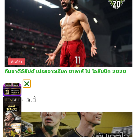
ข่าวกีฬา
ทีมชาติอียิปต์ เปรยอาจเรียก ซาลาห์ ไป โอลิมปิก 2020
ข่าวบอล วันนี้