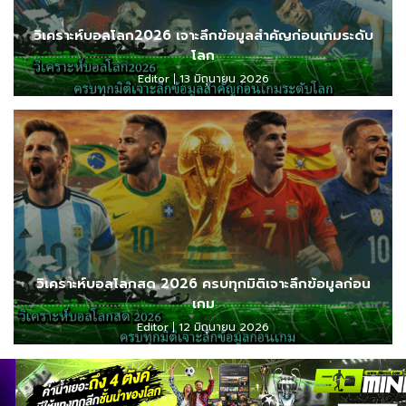
วิเคราะห์บอลโลก2026 เจาะลึกข้อมูลสำคัญก่อนเกมระดับ
โลก
Editor
13 มิถุนายน 2026
วิเคราะห์บอลโลกสด 2026 ครบทุกมิติเจาะลึกข้อมูลก่อน
เกม
Editor
12 มิถุนายน 2026