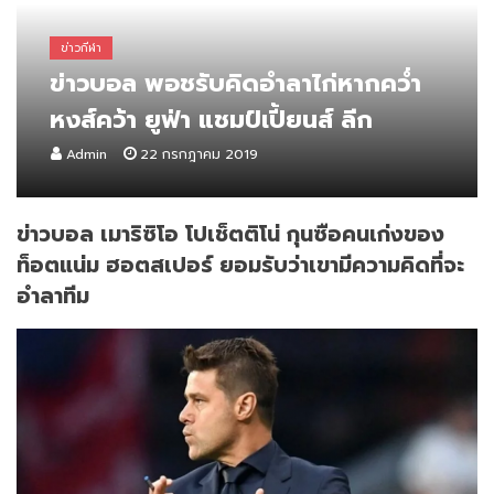
ข่าวกีฬา
ข่าวบอล พอชรับคิดอำลาไก่หากคว่ำ
หงส์คว้า ยูฟ่า แชมป์เปี้ยนส์ ลีก
Admin
22 กรกฎาคม 2019
ข่าวบอล เมาริซิโอ โปเช็ตติโน่ กุนซือคนเก่งของ
ท็อตแน่ม ฮอตสเปอร์ ยอมรับว่าเขามีความคิดที่จะ
อำลาทีม