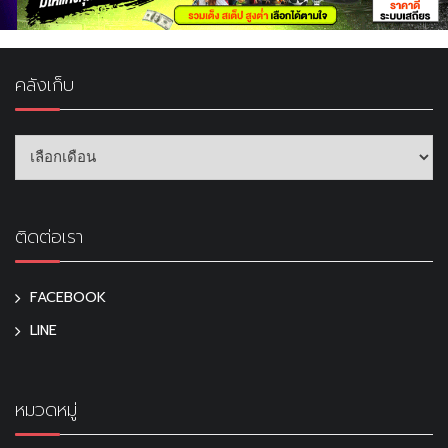
คลังเก็บ
ติดต่อเรา
FACEBOOK
LINE
หมวดหมู่