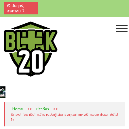
วันศุกร์,
สิงหาคม 7
ไฮไลท์บอลสด ผลบอลสด ไฮไลท์บอลเมื่อคืน
เพื่อนแท้คอกีฬา ศูนย์รวมผลบอลและ ไฮไลท์สดจากทั่วมุมโลก ครบ จบที่เดียว
บ้านผลบอล ตารางบอล ราคาบอล "ครบ-จบ"
ที่นี่ ที่เดียว +20
>>
>>
Home
ข่าวกีฬา
ปีทอง! ‘ชนาธิป’ คว้ารางวัลผู้เล่นทรงคุณค่าแห่งปี คอนซาโดเล ซัปโป
โร