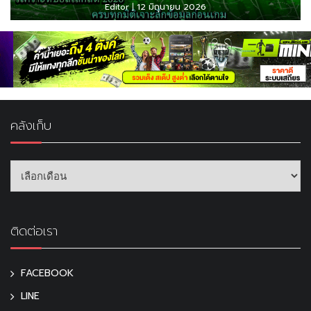
Editor
12 มิถุนายน 2026
คลังเก็บ
ติดต่อเรา
FACEBOOK
LINE