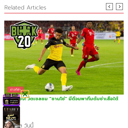
Related Articles
ข่าวกีฬา
เด็กมีของ! วิตเซลชม “ซานโซ่” มีดีจนพาทีมดับซ่าเสือใต้
ข่าวบอล วันนี้