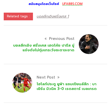
สนับสนุนโดยเว็บไซค์
UFA88S.COM
บอลลีกเอิงฝรั่งเศส 1
Related tags :
Previous Post
บอลลีกเอิง ฝรั่งเศส เฮดโค้ช ปารีส ขู่
แข้งดังไม่ทุ่มเทระวังชะตาจะขาด
Next Post
ไฮไลท์ประตู ยูฟ่า แชมเปียนส์ลีก : บา
เยิร์น มิวนิค 3-0 เรดสตาร์ เบลเกรด