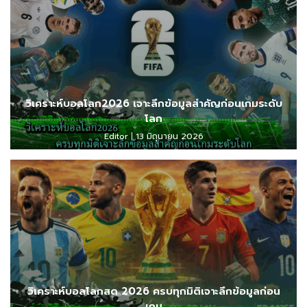
วิเคราะห์บอลโลก2026 เจาะลึกข้อมูลสำคัญก่อนเกมระดับ
โลก
Editor
13 มิถุนายน 2026
วิเคราะห์บอลโลกสด 2026 ครบทุกมิติเจาะลึกข้อมูลก่อน
เกม