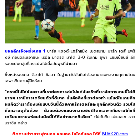
บอลลีกเอิงฝรั่งเศส 1
ปารีส แซงต์-แชร์กแม็ง
เปิดสนาม ปาร์ก เดส์ แพร็
งซ์ ก่อนถล่มเอาชนะ เรอัล มาดริด มาได้ 3-0 ในเกม ยูฟ่า แชมเปี้ยนส์ ลีก
รอบแบ่งกลุ่มที่ลงแข่งไปเมื่อวันพุธที่ผ่านมา
ซึ่งหลังจบเกม
ติอาโก้ ซิลวา ในฐานะกัปตันทีมได้ออกมาชมผลงานทุกคนโดย
เฉพาะทีมงานผู้ฝึกซ้อม
“ตรงนี่ไม่ใช่ข้อความที่เราต้องการส่งไปแต่มันจริงที่เราจัดการเกมนี้ได้ดี
มากๆ เรามีการเตรียมตัวที่ดีมาก นั่นคือสิ่งที่เราต้องทำ แม้แต่ในเกมลีก
ผมคิดว่าเราต้องเล่นแบบวันนี้ด้วยคาแร็กเตอร์และบุคลิกส่วนตัว รวมไป
ถึงความดุดันด้วย ตัวผมต้องแสดงความยินดีโดยเฉพาะทีมงานโค้ชที่
เตรียมความพร้อมในนัดนี้ได้ดีอย่างมากทีเดียว”
กัปตันทีม เปแอสเช ชาว
บราซิล กล่าว
ติดตามข่าวสารฟุตบอล ผลบอล ไฮไลท์บอล ได้ที่
BUAK20.com