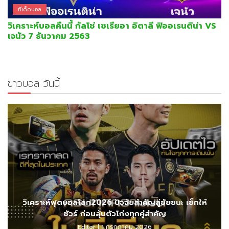
ทีเด็ดบอล
วิเคราะห์บอลคืนนี้ กัลโช่ เซเรียอา อิตาลี ฟิออเรนติน่า VS
เจนัว 7 ธันวาคม 2563
ข่าวบอล วันนี้
วิเคราะห์ฟุตบอลโลก2026 ปัจจัยสำคัญสู่ชัยชนะ เช็กให้
ชัวร์ ก่อนลุ้นตัวโก่งทุกคู่สำคัญ
Editor
1 กรกฎาคม 2026