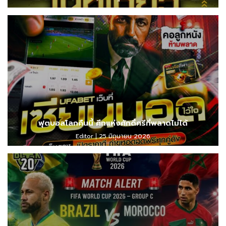
ฟุตบอลโลกคืนนี้ ศึกแห่งศักดิ์ศรีที่พลาดไม่ได้
Editor
25 มิถุนายน 2026