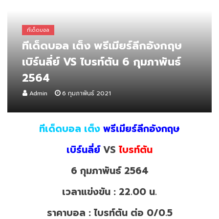
ทีเด็ดบอล
ทีเด็ดบอล เต็ง พรีเมียร์ลีกอังกฤษ
เบิร์นลี่ย์ VS ไบรท์ตัน 6 กุมภาพันธ์
2564
Admin
6 กุมภาพันธ์ 2021
ทีเด็ดบอล เต็ง
พรีเมียร์ลีกอังกฤษ
เบิร์นลี่ย์
VS
ไบรท์ตัน
6 กุมภาพันธ์ 2564
เวลาแข่งขัน : 22.00 น.
ราคาบอล : ไบรท์ตัน ต่อ 0/0.5