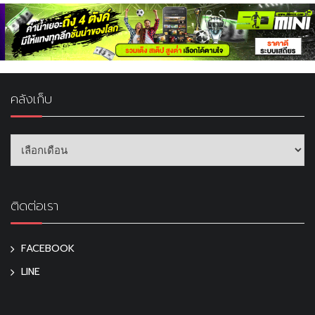
คลังเก็บ
ติดต่อเรา
FACEBOOK
LINE