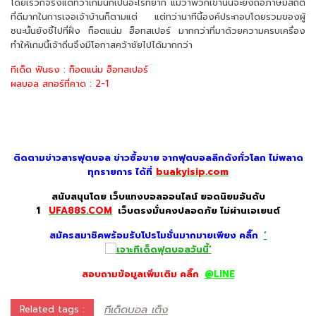
โดยเร็วก็จริงแต่ทว่าเกมนี้ก็เป็นอะไรที่ยาก แม้ว่าพวกเขานั้นจะยังถือภาษีมีสถิติ
ที่ดีมากในการเจอเจ้าบ้านก็ตามแต่ แต่ทว่านาทีนี้องค์ประกอบโดยรวมของผู้
ชนะนั้นยังชี้ไปที่ฝั่ง ท็อตแน่ม ฮ็อทสเปอร์ มากกว่าที่มาด้วยความครบเครื่อง
ทำให้เกมนี้เจ้าถิ่นจึงมีโอกาสคว้าชัยไปได้มากกว่า
ทีเด็ด ฟันธง : ท็อตแน่ม ฮ็อทสเปอร์
ผลบอล สกอร์ที่คาด : 2-1
ติดตามข่าวสารฟุตบอล ข่าวซื้อขาย จากฟุตบอลลีกดังทั่วโลก ไม่พลาด
ทุกรายการ ได้ที่
buakyisip.com
สนับสนุนโดย เว็บแทงบอลออนไลน์ ยอดนิยมอันดับ
1
UFA88S.COM
เว็บตรงมั่นคงปลอดภัย ไม่
ผ่านเอเยนต์
สมัครสมาชิคพร้อมรับโปรโมชั่นมากมายเพียง คลิ๊ก
‘
‘
สอบถามข้อมูลเพิ่มเติม คลิ๊ก
@LINE
ทีเด็ดบอล เต็ง
Related tags :