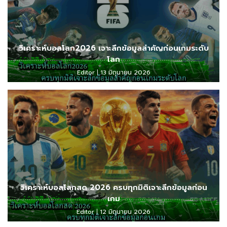
วิเคราะห์บอลโลก2026 เจาะลึกข้อมูลสำคัญก่อนเกมระดับ
โลก
Editor
13 มิถุนายน 2026
วิเคราะห์บอลโลกสด 2026 ครบทุกมิติเจาะลึกข้อมูลก่อน
เกม
Editor
12 มิถุนายน 2026