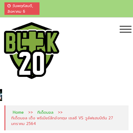
วันพฤหัสบดี,
สิงหาคม 6
ไฮไลท์บอลสด ผลบอลสด ไฮไลท์บอลเมื่อคืน
เพื่อนแท้คอกีฬา ศูนย์รวมผลบอลและ ไฮไลท์สดจากทั่วมุมโลก ครบ จบที่เดียว
บ้านผลบอล ตารางบอล ราคาบอล "ครบ-จบ"
ที่นี่ ที่เดียว +20
>>
>>
Home
ทีเด็ดบอล
ทีเด็ดบอล เต็ง พรีเมียร์ลีกอังกฤษ เชลซี VS วูล์ฟแฮมป์ตัน 27
มกราคม 2564