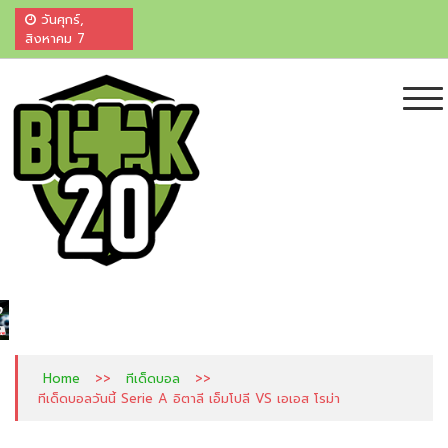
วันศุกร์,
สิงหาคม 7
ไฮไลท์บอลสด ผลบอลสด ไฮไลท์บอลเมื่อคืน
เพื่อนแท้คอกีฬา ศูนย์รวมผลบอลและ ไฮไลท์สดจากทั่วมุมโลก ครบ จบที่เดียว
บ้านผลบอล ตารางบอล ราคาบอล "ครบ-จบ"
ที่นี่ ที่เดียว +20
>>
>>
Home
ทีเด็ดบอล
ทีเด็ดบอลวันนี้ Serie A อิตาลี เอ็มโปลี VS เอเอส โรม่า