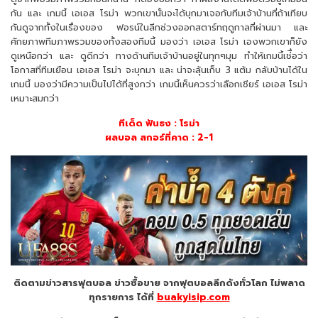
กัน และ เกมนี้ เอเอส โรม่า พวกเขานั้นจะได้บุกมาเจอกับทีมเจ้าบ้านที่ถ้าเทียบ
กันดูจากทั้งในเรื่องของ ฟอรน์ในลีกช่วงออกสตาร์ทฤดูกาลที่ผ่านมา และ
ศักยภาพทีมภาพรวมของทั้งสองทีมนี้ มองว่า เอเอส โรม่า เองพวกเขาก็ยัง
ดูเหนือกว่า และ ดูดีกว่า ทางด้านทีมเจ้าบ้านอยู่ในทุกๆมุม ทำให้เกมนี้เช่ื่อว่า
โอกาสที่ทีมเยือน เอเอส โรม่า จะบุกมา และ น่าจะลุ้นเก็บ 3 แต้ม กลับบ้านได้ใน
เกมนี้ มองว่ามีความเป็นไปได้ที่สูงกว่า เกมนี้เห็นควรว่าเลือกเชียร์ เอเอส โรม่า
เหมาะสมกว่า
ทีเด็ด ฟันธง : โรม่า
ผลบอล สกอร์ที่คาด : 2-1
ติดตามข่าวสารฟุตบอล ข่าวซื้อขาย จากฟุตบอลลีกดังทั่วโลก ไม่พลาด
ทุกรายการ ได้ที่
buakyisip.com