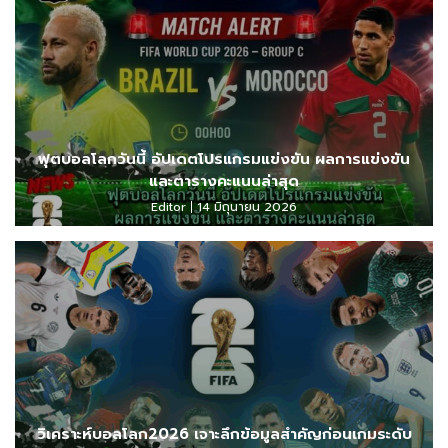
ฟุตบอลโลกวันนี้ อัปเดตโปรแกรมแข่งขัน ผลการแข่งขัน
และตารางคะแนนล่าสุด
Editor
14 มิถุนายน 2026
วิเคราะห์บอลโลก2026 เจาะลึกข้อมูลสำคัญก่อนเกมระดับ