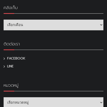
คลังเก็บ
ติดต่อเรา
FACEBOOK
LINE
หมวดหมู่