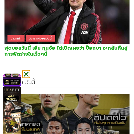
ข่าวกีฬา
วิเคราะห์บอลวันนี้
ฟุตบอลวันนี้ เฮีย กุนซือ ได้เปิดเผยว่า ป็อกบา จะกลับคืนสู่
การฟิตร่างในเร็วๆนี้
ข่าวบอล วันนี้