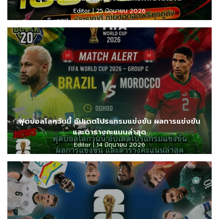
Editor
25 มิถุนายน 2026
ฟุตบอลโลกวันนี้ อัปเดตโปรแกรมแข่งขัน ผลการแข่งขัน
และตารางคะแนนล่าสุด
Editor
14 มิถุนายน 2026