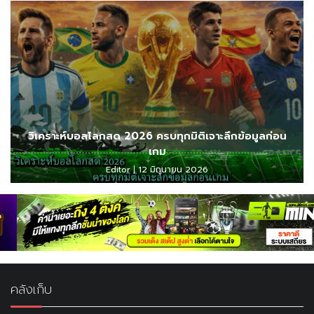
วิเคราะห์บอลโลกสด 2026 ครบทุกมิติเจาะลึกข้อมูลก่อน
เกม
Editor
12 มิถุนายน 2026
คลังเก็บ