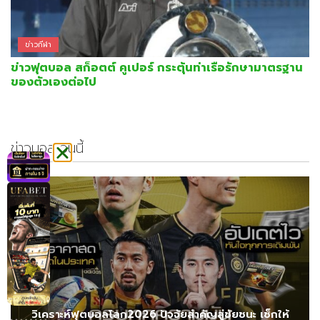
ข่าวกีฬา
ข่าวฟุตบอล สก็อตต์ คูเปอร์ กระตุ้นท่าเรือรักษามาตรฐาน
ของตัวเองต่อไป
ข่าวบอล วันนี้
วิเคราะห์ฟุตบอลโลก2026 ปัจจัยสำคัญสู่ชัยชนะ เช็กให้