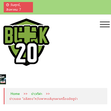
วันศุกร์,
สิงหาคม 7
ไฮไลท์บอลสด ผลบอลสด ไฮไลท์บอลเมื่อคืน
เพื่อนแท้คอกีฬา ศูนย์รวมผลบอลและ ไฮไลท์สดจากทั่วมุมโลก ครบ จบที่เดียว
บ้านผลบอล ตารางบอล ราคาบอล "ครบ-จบ"
ที่นี่ ที่เดียว +20
>>
>>
Home
ข่าวกีฬา
ข่าวบอล “อลีสซง”หวังพาหงส์บุกเผาเครื่องอัซซูร่า