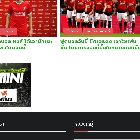
ข่าวบอล
ข่าวบอล
วิเคราะห์บอลวันนี้
ตบอล หงส์ ได้เอานักเตะ
ฟุตบอลวันนี้ ผีศาจแดง เอาใจแฟน
ล้วในตอนนี้
ทีม โดยการจองที่นั้งในสนามแบบยื
รา
หมวดหมู่