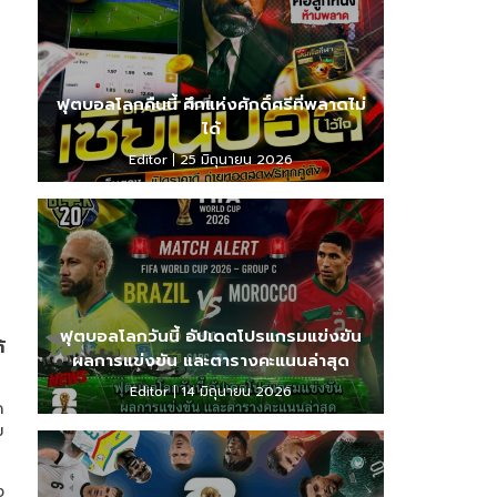
ฟุตบอลโลกคืนนี้ ศึกแห่งศักดิ์ศรีที่พลาดไม่
ได้
Editor
25 มิถุนายน 2026
ฟุตบอลโลกวันนี้ อัปเดตโปรแกรมแข่งขัน
้
ผลการแข่งขัน และตารางคะแนนล่าสุด
Editor
14 มิถุนายน 2026
ด
ม
ง