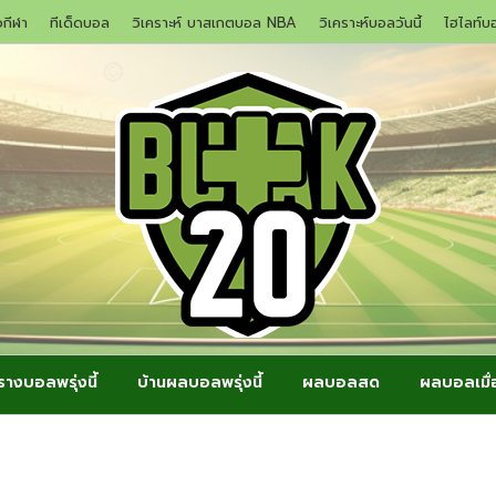
วกีฬา
ทีเด็ดบอล
วิเคราะห์ บาสเกตบอล NBA
วิเคราะห์บอลวันนี้
ไฮไลท์บ
่อคืน บ้านผลบอล ตารางบอล ราคาบอล "ครบ-จบ" 
มุมโลก ครบ จบที่เดียว
รางบอลพรุ่งนี้
บ้านผลบอลพรุ่งนี้
ผลบอลสด
ผลบอลเมื่