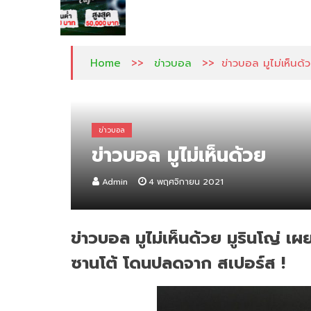
>>
>>
ข่าวบอล มูไม่เห็นด้
Home
ข่าวบอล
ข่าวบอล
ข่าวบอล มูไม่เห็นด้วย
Admin
4 พฤศจิกายน 2021
ข่าวบอล มูไม่เห็นด้วย มูรินโญ่ เผยว
ซานโต้ โดนปลดจาก สเปอร์ส !