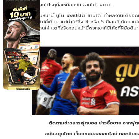
เป็นคนโปรตุกีสเหมือนกับ ซานโต้ เผยว่า…
“ก่อนหน้านี้ นูโน่ เอสปิริโต้ ซานโต้ ทำผลงานได้ยอดเย
หรือไม่กี่เดือน แต่ทำได้ถึง 4 หรือ 5 ปีเลยทีเดียว 
ทำงานให้ แต่ที่จริงก่อนหน้านี้พวกเขาก็มีโค้ชที่ฝีมือดี
ติดตามข่าวสารฟุตบอล ข่าวซื้อขาย จากฟุตบ
สนับสนุนโดย เว็บแทงบอลออนไลน์ ยอดนิยมอ