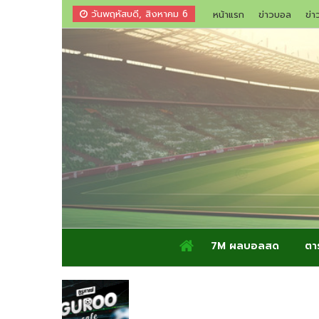
วันพฤหัสบดี, สิงหาคม 6
หน้าแรก
ข่าวบอล
ข่า
ไฮไลท์บอลสด ผลบอลสด ไฮไลท์บอลเมื
เพื่อนแท้คอกีฬา ศูนย์รวมผลบอลและ ไฮไลท์สดจากทั่ว
7M ผลบอลสด
ตา