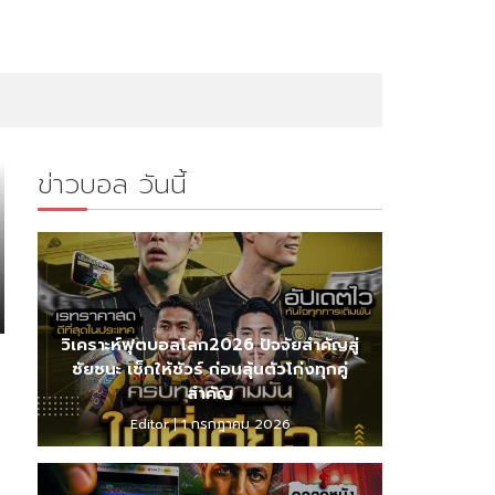
ข่าวบอล วันนี้
วิเคราะห์ฟุตบอลโลก2026 ปัจจัยสำคัญสู่
ชัยชนะ เช็กให้ชัวร์ ก่อนลุ้นตัวโก่งทุกคู่
สำคัญ
Editor
1 กรกฎาคม 2026