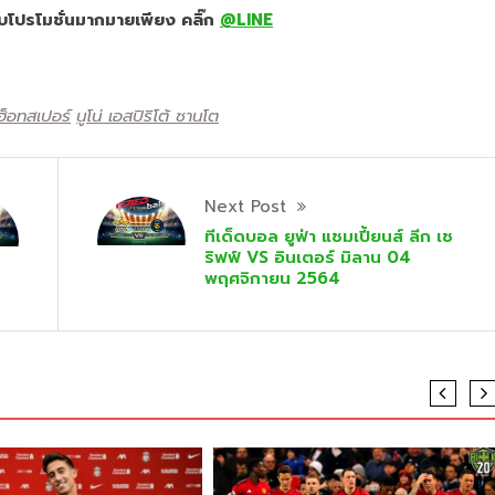
บโปรโมชั่นมากมายเพียง คลิ๊ก
@LINE
ฮ็อทสเปอร์
นูโน่ เอสปิริโต้ ซานโต
Next Post
ทีเด็ดบอล ยูฟ่า แชมเปี้ยนส์ ลีก เช
ริฟฟ์ VS อินเตอร์ มิลาน 04
พฤศจิกายน 2564