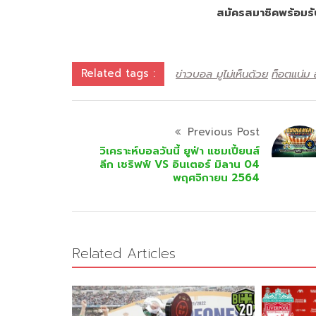
สมัครสมาชิคพร้อมรั
Related tags :
ข่าวบอล มูไม่เห็นด้วย
ท็อตแน่ม 
Previous Post
วิเคราะห์บอลวันนี้ ยูฟ่า แชมเปี้ยนส์
ลีก เชริฟฟ์ VS อินเตอร์ มิลาน 04
พฤศจิกายน 2564
Related Articles