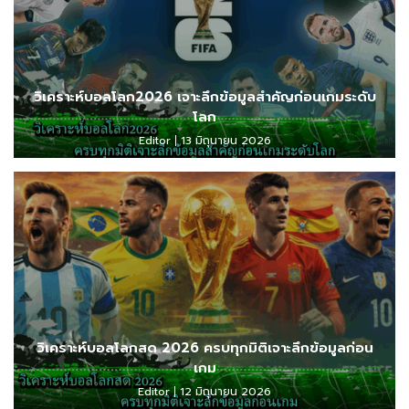
วิเคราะห์บอลโลก2026 เจาะลึกข้อมูลสำคัญก่อนเกมระดับ
โลก
Editor
13 มิถุนายน 2026
วิเคราะห์บอลโลกสด 2026 ครบทุกมิติเจาะลึกข้อมูลก่อน
เกม
Editor
12 มิถุนายน 2026