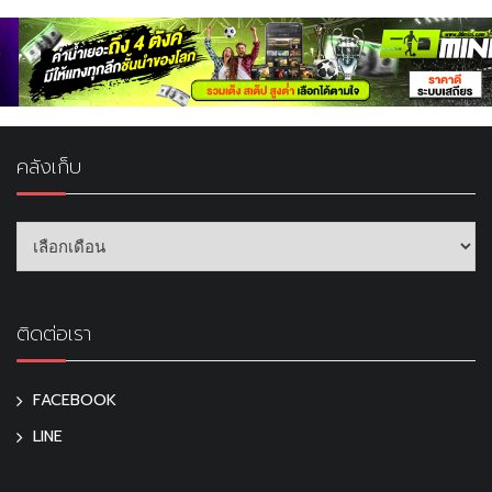
คลังเก็บ
ติดต่อเรา
FACEBOOK
LINE