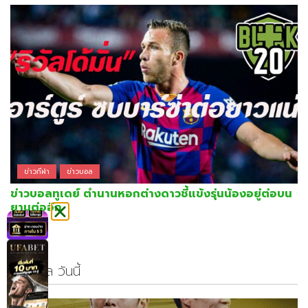
ข่าวกีฬา
ข่าวบอล
ข่าวบอลทูเดย์ ตำนานหอกต่างดาวชี้แข้งรุ่นน้องอยู่ต่อบน
ยานต่ออีก
ข่าวบอล วันนี้