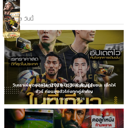
ข่าวบอล วันนี้
วิเคราะห์ฟุตบอลโลก2026 ปัจจัยสำคัญสู่ชัยชนะ เช็กให้
ชัวร์ ก่อนลุ้นตัวโก่งทุกคู่สำคัญ
Editor
1 กรกฎาคม 2026