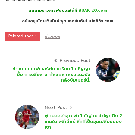
ติดตามข่าวสารฟุตบอลได้ที่
BUAK 20.com
สนับสนุนโดยเว็บไซค์ ฟุตบอลอันดับ1 ufa88s.com
ข่าวบอล
Related tags :
Previous Post
ข่าวบอล เอฟเวอร์ตัน เตรียมยืนสัญญา
ซื้อ กาเบรียล มากัลเญส เสริมแนวรับ
หลังซัมเมอร์นี้.
Next Post
ฟุตบอลล่าสุด ฟาบินโญ่ เขาได้พูดถึง 2
เกมใน พรีเมียร์ ลีกที่เป็นจุดเปลี่ยนของ
เขา