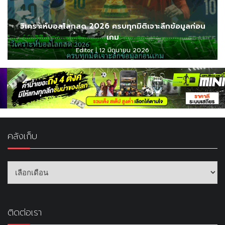
วิเคราะห์บอลโลกสด 2026 ครบทุกมิติเจาะลึกข้อมูลก่อน
เกม
Editor
12 มิถุนายน 2026
คลังเก็บ
ติดต่อเรา