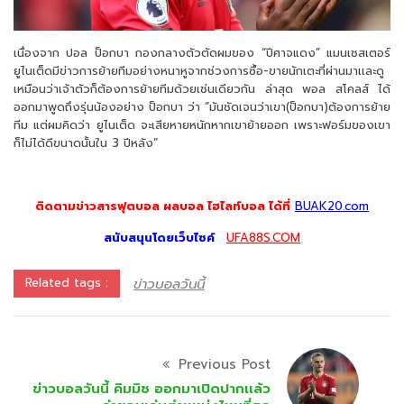
เนื่องจาก ปอล ป็อกบา กองกลางตัวตัดผมของ “ปีศาจแดง” แมนเชสเตอร์
ยูไนเต็ดมีข่าวการย้ายทีมอย่างหนาหูจากช่วงการซื้อ-ขายนักเตะที่ผ่านมาเเละดู
เหมือนว่าเจ้าตัวก็ต้องการย้ายทีมด้วยเช่นเดียวกัน ล่าสุด พอล สโคลส์ ได้
ออกมาพูดถึงรุ่นน้องอย่าง ป็อกบา ว่า “มันชัดเจนว่าเขา(ป็อกบา)ต้องการย้าย
ทีม แต่ผมคิดว่า ยูไนเต็ด จะเสียหายหนักหากเขาย้ายออก เพราะฟอร์มของเขา
ก็ไม่ได้ดีขนาดนั้นใน 3 ปีหลัง”
ติดตามข่าวสารฟุตบอล ผลบอล ไฮไลท์บอล ได้ที่
BUAK20.com
สนับสนุนโดยเว็บไซค์
UFA88S.COM
ข่าวบอลวันนี้
Related tags :
Previous Post
ข่าวบอลวันนี้ คิมมิช ออกมาเปิดปากเเล้ว