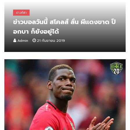
ข่าวกีฬา
ข่าวบอลวันนี้ สโคลส์ ลั่น ผีเเดงขาด ป็
อกบา ก็ยังอยู่ได้
Admin
21 กันยายน 2019