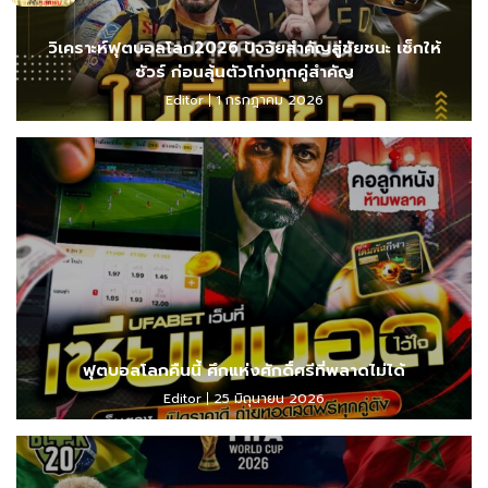
วิเคราะห์ฟุตบอลโลก2026 ปัจจัยสำคัญสู่ชัยชนะ เช็กให้
ชัวร์ ก่อนลุ้นตัวโก่งทุกคู่สำคัญ
Editor
1 กรกฎาคม 2026
ฟุตบอลโลกคืนนี้ ศึกแห่งศักดิ์ศรีที่พลาดไม่ได้
Editor
25 มิถุนายน 2026