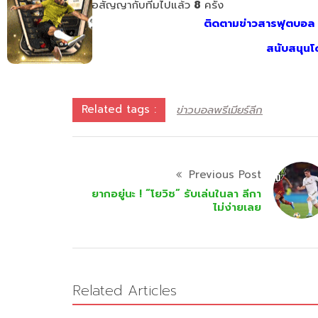
ขาต่อสัญญากับทีมไปแล้ว
8
ครั้ง
ติดตามข่าวสารฟุตบอล ผ
สนับสนุนโ
Related tags :
ข่าวบอลพรีเมียร์ลีก
Previous Post
ยากอยู่นะ ! “โยวิช” รับเล่นในลา ลีกา
ไม่ง่ายเลย
Related Articles