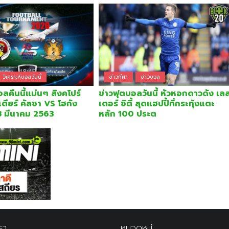
วิเคราะห์บอลวันนี้
ข่าวกีฬา
ข่าวบอล
อลคืนนี้แม่นๆ สิงคโปร์
ข่าวฟุตบอลวันนี้ หัวหอกดาวดัง เล
ตียร์ คัลซา VS โฮกัง
เตอร์ ซิตี้ สุดแฮปปี้ที่กระทุ้งแตะ
18 มีนาคม 2563
หลัก 100 ประตู
รา
หมวดหมู่