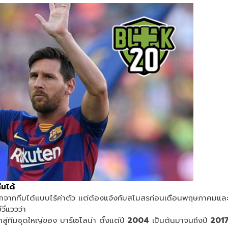
ีมได้
จากทีมได้แบบไร้ค่าตัว แต่ต้องแจ้งกับสโมสรก่อนเดือนพฤษภาคมแล
วี่แววว่า
าสู่ทีมชุดใหญ่ของ บาร์เซโลน่า ตั้งแต่ปี
2004
เป็นต้นมาจนถึงปี
201