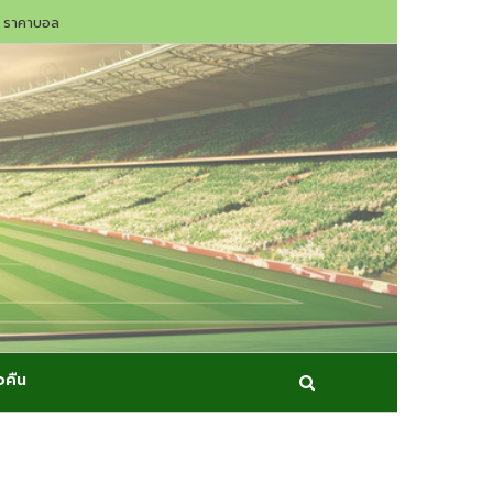
ราคาบอล
ที่นี่ ที่เดียว +20
อคืน