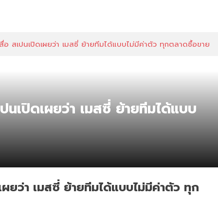
สื่อ สเปนเปิดเผยว่า เมสซี่ ย้ายทีมได้แบบไม่มีค่าตัว ทุกตลาดซื้อขาย
เปนเปิดเผยว่า เมสซี่ ย้ายทีมได้แบบ
ผยว่า เมสซี่ ย้ายทีมได้แบบไม่มีค่าตัว ทุก