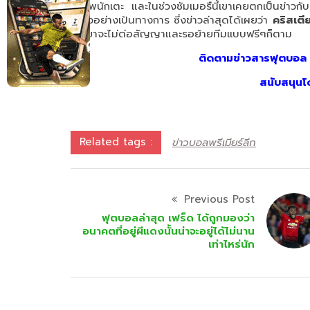
อาชีพนักเตะ และในช่วงซัมเมอรืนี้เขาเคยตกเป็นข่าว
วี่แววอย่างเป้นทางการ ซี่งข่าวล่าสุดได้เผยว่า
คริสเตี
แม้เขาจะไม่ต่อสัญญาและรอย้ายทีมเเบบฟรีๆก็ตาม
ติดตามข่าวสารฟุตบอล ผ
สนับสนุนโ
Related tags :
ข่าวบอลพรีเมียร์ลีก
Previous Post
ฟุตบอลล่าสุด เฟร็ด ได้ถูกมองว่า
อนาคตที่อยู่ผีแดงนั้นน่าจะอยู่ได้ไม่นาน
เท่าไหร่นัก