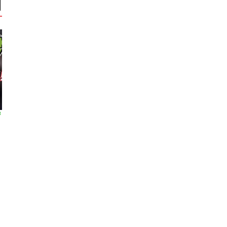
ข่าวกีฬา
ข่าวบอล
ไฮไลท์บอล
ข่าวกีฬา
ข่าวบอล
้
ไฮไลท์ฟุตบอลคิงส์คัพ ทีมชาติไทย
ข่าวบอล โกเมซ มีโอกา
6-7 ทีมชาติอิรัก
เลชท์กลับ บาร์ซ่า