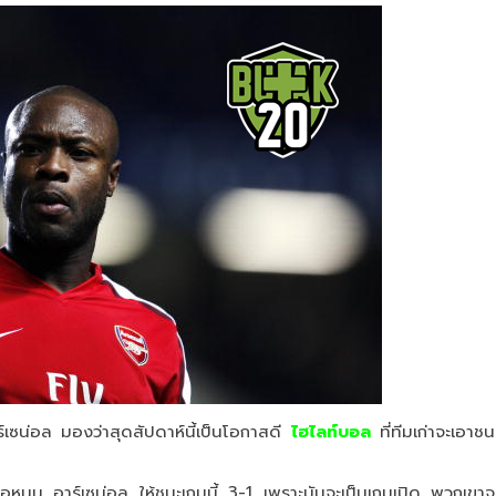
์เซน่อล มองว่าสุดสัปดาห์นี้เป็นโอกาสดี
ไฮไลท์บอล
ที่ทีมเก่าจะเอาชน
นุน อาร์เซน่อล ให้ชนะเกมนี้ 3-1 เพราะมันจะเป็นเกมเปิด พวกเขาจ