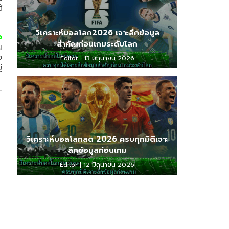
้
วิเคราะห์บอลโลก2026 เจาะลึกข้อมูล
ว
สำคัญก่อนเกมระดับโลก
น
ง
Editor
13 มิถุนายน 2026
่
วิเคราะห์บอลโลกสด 2026 ครบทุกมิติเจาะ
ลึกข้อมูลก่อนเกม
Editor
12 มิถุนายน 2026