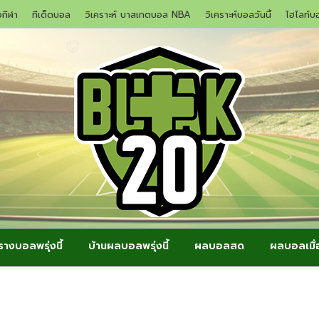
วกีฬา
ทีเด็ดบอล
วิเคราะห์ บาสเกตบอล NBA
วิเคราะห์บอลวันนี้
ไฮไลท์บ
่อคืน บ้านผลบอล ตารางบอล ราคาบอล "ครบ-จบ" 
มุมโลก ครบ จบที่เดียว
รางบอลพรุ่งนี้
บ้านผลบอลพรุ่งนี้
ผลบอลสด
ผลบอลเมื่