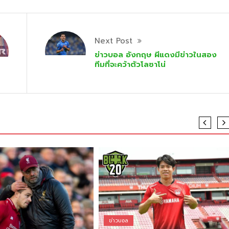
Next Post
ข่าวบอล อังกฤษ ผีแดงมีข่าวในสอง
ทีมที่จะคว้าตัวโลซาโน่
ข่าวบอล