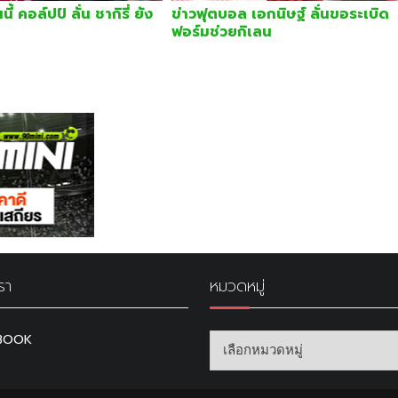
ี้ คอล์ปป์ ลั่น ชากิรี่ ยัง
ข่าวฟุตบอล เอกนิษฐ์ ลั่นขอระเบิด
ฟอร์มช่วยกิเลน
รา
หมวดหมู่
BOOK