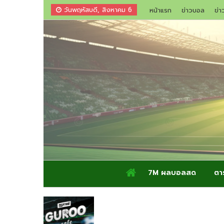
วันพฤหัสบดี, สิงหาคม 6
หน้าแรก
ข่าวบอล
ข่า
ไฮไลท์บอลสด ผลบอลสด ไฮไลท์บอลเมื
เพื่อนแท้คอกีฬา ศูนย์รวมผลบอลและ ไฮไลท์สดจากทั่ว
7M ผลบอลสด
ตา