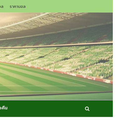
อล
ราคาบอล
ที่นี่ ที่เดียว +20
อคืน