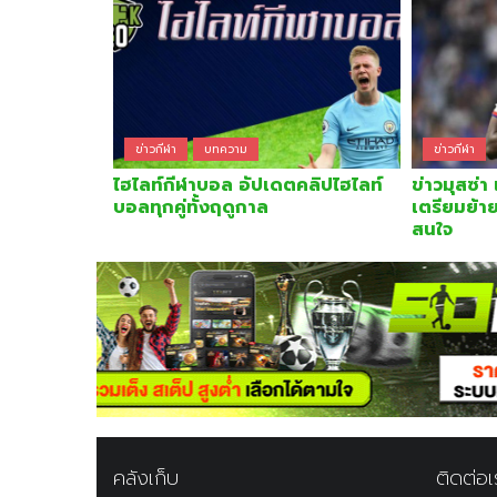
ข่าวกีฬา
บทความ
ข่าวกีฬา
ไฮไลท์กีฬาบอล อัปเดตคลิปไฮไลท์
ข่าวมุสซ่า
บอลทุกคู่ทั้งฤดูกาล
เตรียมย้าย
สนใจ
คลังเก็บ
ติดต่อเ