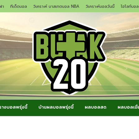
ีฬา
ทีเด็ดบอล
วิเคราะห์ บาสเกตบอล NBA
วิเคราะห์บอลวันนี้
ไฮไลท์บอล
่อคืน บ้านผลบอล ตารางบอล ราคาบอล "ครบ-จบ" 
มุมโลก ครบ จบที่เดียว
รางบอลพรุ่งนี้
บ้านผลบอลพรุ่งนี้
ผลบอลสด
ผลบอลเมื่