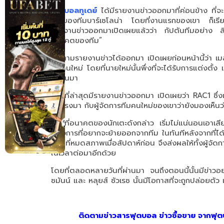
ข่าวบอลทูเดย์
ได้มีรายงานข่าวออกมาที่ค่อนข้าง ที่จะ
ใหม่ของทีมบาร์เซโลน่า โดยที่งานแรกของเขา ก็เรี
รายงานข่าวออกมาเปิดเผยแล้วว่า กัปตันทีมอย่าง ลี
อนาคตของทีม”
จัดตามรายงานข่าวได้ออกมา เปิดเผยก่อนหน้านี้ว่า เมสซี
ทีมคนใหม่ โดยที่นายใหม่นั้นพึ่งที่จะได้รับการแต่งตั้
ที่ผ่านมา
โดยที่ล่าสุดมีรายงานข่าวออกมา เปิดเผยว่า RAC1 ซึ่งเป
ไปตรงมา กับผู้จัดการทีมคนใหม่ของเขาว่ายังมองเห็นว่า
โดยที่อนาคตของนักเตะดังกล่าว เริ่มไม่แน่นอนเอาเสี
ต้องการที่อยากจะย้ายออกจากทีม ในทันทีหลังจากที่ได้
แบบที่หมดสภาพเมื่อสัปดาห์ก่อน จึงส่งผลให้ทั้งผู้จั
ในเวลาต่อมาอีกด้วย
โดยที่ตลอดหลายวันที่ผ่านมา จนถึงตอนนี้นั้นมีข่าวอ
ซมันน์ และ หลุยส์ ซัวเรซ นั้นมีโอกาสที่จะถูกปล่อยตัว 
ติดตามข่าวสารฟุตบอล ข่าวซื้อขาย จากฟุตบ