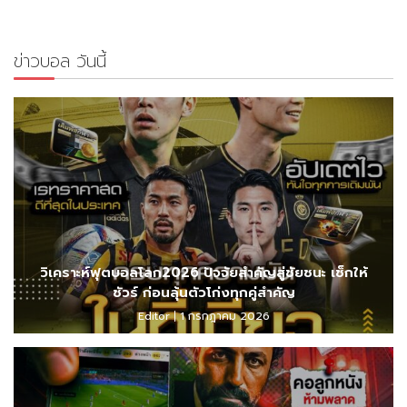
ข่าวบอล วันนี้
วิเคราะห์ฟุตบอลโลก2026 ปัจจัยสำคัญสู่ชัยชนะ เช็กให้
ชัวร์ ก่อนลุ้นตัวโก่งทุกคู่สำคัญ
Editor
1 กรกฎาคม 2026