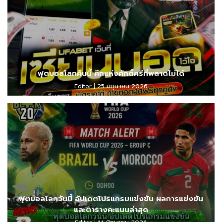
ฟุตบอลโลกคืนนี้ ศึกแห่งศักดิ์ศรีที่พลาดไม่ได้
Editor
25 มิถุนายน 2026
ฟุตบอลโลกวันนี้ อัปเดตโปรแกรมแข่งขัน ผลการแข่งขัน
และตารางคะแนนล่าสุด