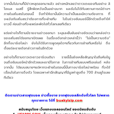
จากนั้นไม่นานก็มีข่าวหลุดออกมาแล้ว อย่างหนักเลยว่าดาวเตะของทีมอย่าง ลิ
โอเนล เมสซี่ รู้สึกผิดหวังเป็นอย่างมาก และรับไม่ได้กับสถานการณ์ต่างๆ
ภายในสโมสรในตอนนี้ จึงทำให้เขานั้นมีความจำเป็นและมีความต้องการ ที่
จะแจ้งกับสโมสรว่าต้องการที่จะย้ายทีม ไปในช่วงซัมเมอร์นี้อีกด้วยจึงทำให้
ขาวนี้ ค่อนข้างที่จะแพร่สะพัดไปทั่วโลกเลยทีเดียว
แต่อย่างไรก็ตามมีรายงานข่าวออกมา ระบุและยืนยันอย่างชัดเจนว่าแหล่งข่าว
ของสโมสรได้ออกมาเปิดเผย ในเรื่องดังกล่าวเหล่านี้ว่า “ไม่เป็นความจริง”
อีกทั้งบาร์เซโลน่า ยังไม่ได้รับการพูดคุยใดๆเกี่ยวกับการย้ายทีมหรือไม่ ถึง
ตั้งแต่ละรายดังกล่าวภายในอีกด้วย
อย่างไรก็ตามดาวเตะชาวอาร์เจนตินา รายนี้นั้นยังเหลือสัญญาในถิ่นคัมป์นู
จนถึงซัมเมอร์หน้าอีกด้วยและเขามีโอกาส ในการย้ายทีมแบบฟรีเอเย่นต์ หลัง
จากนั้น ได้แบบสบายๆแต่หากจะย้ายในตอนนี้นั้นทางบาร์เซโลน่าพร้อม ที่จะใช้
เงื่อนไขในการดึงตัว โดยเฉพาะค่าฉีกสัญญาที่มีมูลค่าสูงถึง 700 ล้านยูโรเลย
ทีเดียว
ติดตามข่าวสารฟุตบอล ข่าวซื้อขาย จากฟุตบอลลีกดังทั่วโลก ไม่พลาด
ทุกรายการ ได้ที่
buakyisip.com
สนับสนุนโดย เว็บแทงบอลออนไลน์ ยอดนิยมอันดับ