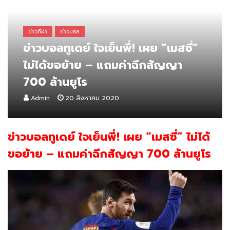
ข่าวกีฬา
ข่าวบอล
ข่าวบอลทูเดย์ ใจเย็นพี่! เผย “เมสซี่”
ไม่ได้ขอย้าย – แถมค่าฉีกสัญญา
700 ล้านยูโร
Admin
20 สิงหาคม 2020
ข่าวบอลทูเดย์ ใจเย็นพี่! เผย “เมสซี่” ไม่ได้
ขอย้าย – แถมค่าฉีกสัญญา 700 ล้านยูโร