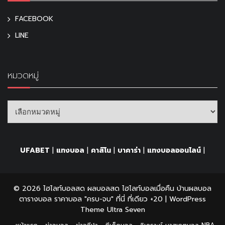
FACEBOOK
LINE
หมวดหมู่
UFABET
|
แทงบอล
|
คาสิโน
|
บาคาร่า
|
แทงบอลออนไลน์
|
© 2026 ไฮไลท์บอลสด ผลบอลสด ไฮไลท์บอลเมื่อคืน บ้านผลบอล
ตารางบอล ราคาบอล "ครบ-จบ" ที่นี่ ที่เดียว +20 | WordPress
Theme
Ultra Seven