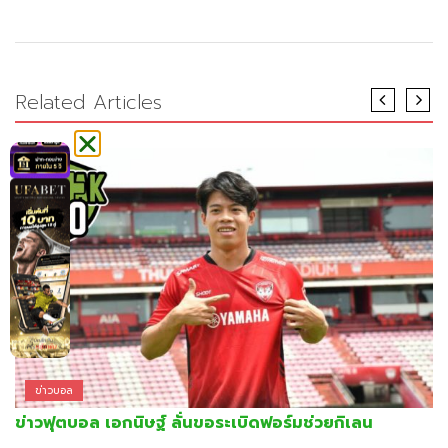
Related Articles
ข่าวบอล
ข่าวฟุตบอล เอกนิษฐ์ ลั่นขอระเบิดฟอร์มช่วยกิเลน